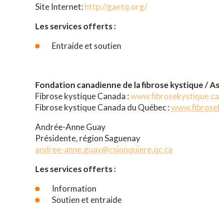
Site Internet:
http://gaetq.org/
Les services offerts :
Entraide et soutien
Fondation canadienne de la fibrose kystique / A
Fibrose kystique Canada :
www.fibrosekystique.ca
Fibrose kystique Canada du Québec :
www.fibrose
Andrée-Anne Guay
Présidente, région Saguenay
andree-anne.guay@csjonquiere.qc.ca
Les services offerts :
Information
Soutien et entraide