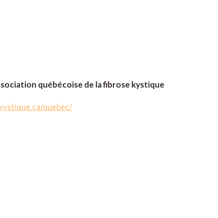
ssociation québécoise de la fibrose kystique
kystique.ca/quebec/