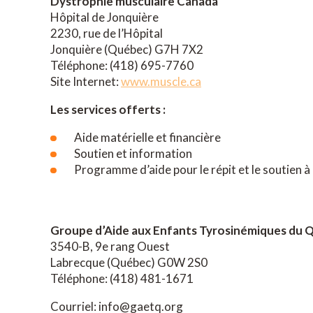
Dystrophie musculaire Canada
Hôpital de Jonquière
2230, rue de l’Hôpital
Jonquière (Québec) G7H 7X2
Téléphone: (418) 695-7760
Site Internet:
www.muscle.ca
Les services offerts :
Aide matérielle et financière
Soutien et information
Programme d’aide pour le répit et le soutien à
Groupe d’Aide aux Enfants Tyrosinémiques du
3540-B, 9
e
rang Ouest
Labrecque (Québec) G0W 2S0
Téléphone: (418) 481-1671
Courriel: info@gaetq.org